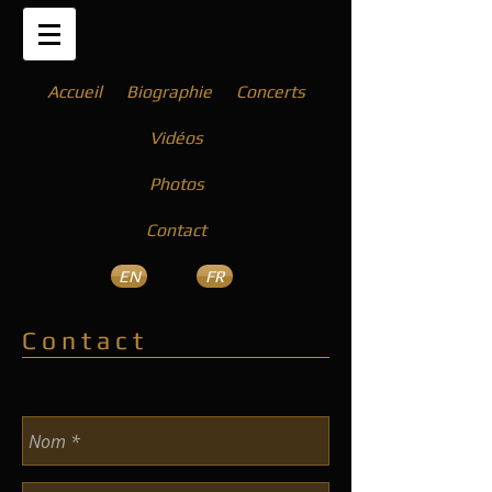
Accueil
Biographie
Concerts
Vidéos
Photos
Contact
EN
FR
C o n t a c t